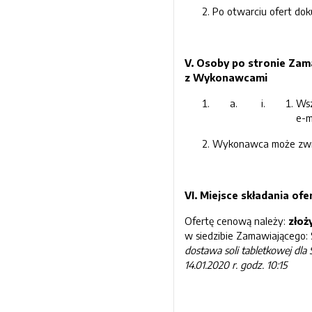
Po otwarciu ofert do
V. Osoby po stronie Za
z Wykonawcami
Wsz
e-m
Wykonawca może zwróc
VI. Miejsce składania ofe
Ofertę cenową należy:
złoż
w siedzibie Zamawiającego: 
dostawa
soli tabletkowej
dla 
14
.
0
1
.2020
r. godz.
10
:15