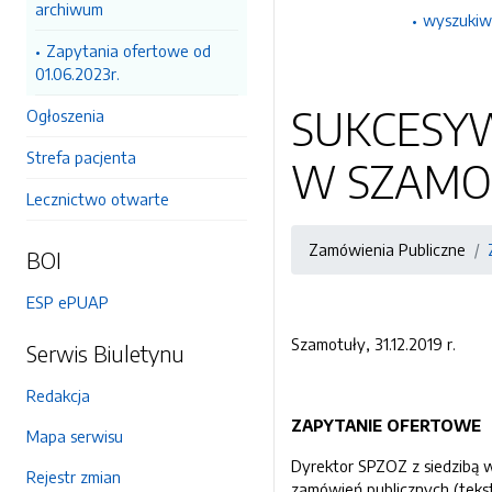
archiwum
wyszukiw
Zapytania ofertowe od
01.06.2023r.
SUKCESYW
Ogłoszenia
Strefa pacjenta
W SZAMO
Lecznictwo otwarte
Zamówienia Publiczne
BOI
ESP ePUAP
Szamotuły, 31.12.2019 r.
Serwis Biuletynu
Redakcja
ZAPYTANIE OFERTOWE
Mapa serwisu
Dyrektor SPZOZ z siedzibą w
Rejestr zmian
zamówień publicznych (tekst 