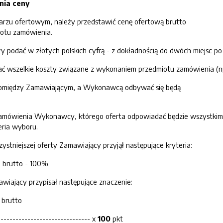
ania ceny
arzu ofertowym, należy przedstawić cenę ofertową brutto
otu zamówienia.
 podać w złotych polskich cyfrą - z dokładnością do dwóch miejsc po 
ć wszelkie koszty związane z wykonaniem przedmiotu zamówienia (np.
 pomiędzy Zamawiającym, a Wykonawcą odbywać się będą
zamówienia Wykonawcy, którego oferta odpowiadać będzie wszystkim w
eria wyboru.
ystniejszej oferty Zamawiający przyjął następujące kryteria:
 brutto - 100%
iający przypisał następujące znaczenie:
 brutto
------------------------------- x
100
pkt