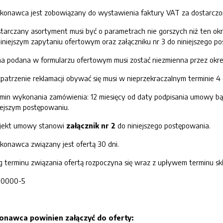
onawca jest zobowiązany do wystawienia faktury VAT za dostarczo
tarczany asortyment musi być o parametrach nie gorszych niż ten ok
iniejszym zapytaniu ofertowym oraz załączniku nr 3 do niniejszego p
a podana w formularzu ofertowym musi zostać niezmienna przez okres 
patrzenie reklamacji obywać się musi w nieprzekraczalnym terminie 4 
min wykonania zamówienia: 12 miesięcy od daty podpisania umowy bą
iejszym postępowaniu.
jekt umowy stanowi
z
ałącznik
nr 2
do niniejszego postępowania.
onawca związany jest ofertą 30 dni.
g terminu związania ofertą rozpoczyna się wraz z upływem terminu skł
00000-5
ykonawca
powinie
n zał
ączyć
do oferty: