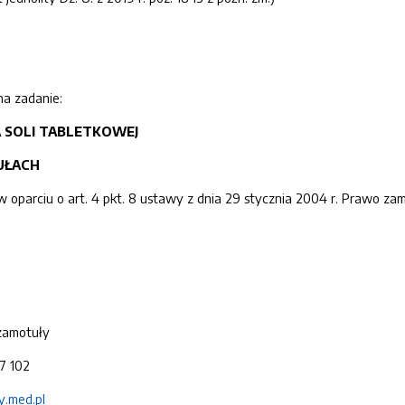
na zadanie:
A
SOLI TABLETKOWEJ
UŁACH
parciu o art. 4 pkt. 8 ustawy z dnia 29 stycznia 2004 r. Prawo zamów
Szamotuły
27 102
y.med.pl