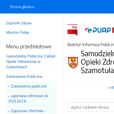
Strona główna
Dziennik Ustaw
Monitor Polski
Biuletyn Informacji Publicz
Menu przedmiotowe
Samodziel
Samodzielny Publiczny Zakład
Opieki Zd
Opieki Zdrowotnej w
Szamotułach
Szamotuła
Zamówienia Publiczne
Zamówienia publiczne
os
zapytania ofertowe do
31.05.2023r.
Wyszukiwarka
Zapytanie ofertowe -