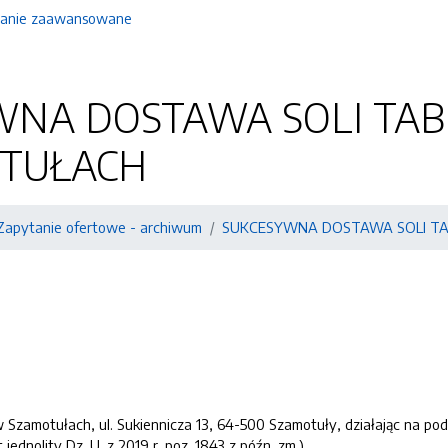
anie zaawansowane
NA DOSTAWA SOLI TAB
TUŁACH
Zapytanie ofertowe - archiwum
SUKCESYWNA DOSTAWA SOLI TA
 Szamotułach, ul. Sukiennicza 13, 64-500 Szamotuły, działając na pod
jednolity Dz. U. z 2019 r. poz. 1843 z późn. zm.)