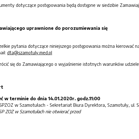
kumenty dotyczące postępowania będą dostępne w siedzibie Zamawiaj
mawiającego uprawnione do porozumiewania się
elkie pytania dotyczące niniejszego postępowania można kierować n
ail:
dta@szamotuly.med.pl
ić się do Zamawiającego o wyjaśnienie istotnych warunków udzieleni
rt
yć w terminie do dnia
14
.
0
1.
2020
r. godz.
11
:00
SPZOZ w Szamotułach - Sekretariat Biura Dyrektora, Szamotuły, ul. Su
SP ZOZ w Szamotułach
nie otwierać przed