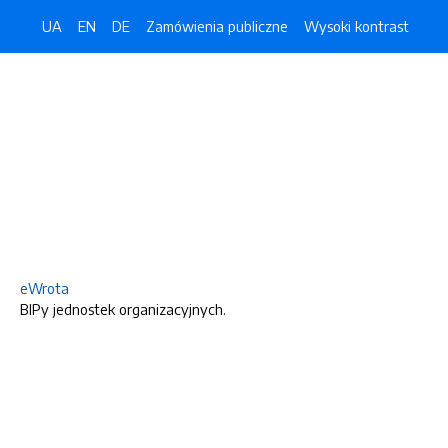
UA
EN
DE
Zamówienia publiczne
Wysoki kontrast
eWrota
BIPy jednostek organizacyjnych.