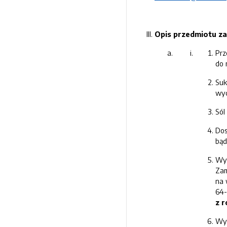
Opis przedmiotu z
Prz
do 
Suk
wyc
Sól
Dos
bąd
Wyk
Zam
na 
64-
z 
Wyk