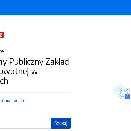
nej
ny Publiczny Zakład
rowotnej w
ch
tatnio dodane
Szukaj