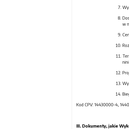
Wyk
Dos
w n
Cen
Roz
Ter
nin
Pro
Wyk
Bie
Kod CPV: 14430000-4, 144
III. Dokumenty, jakie W