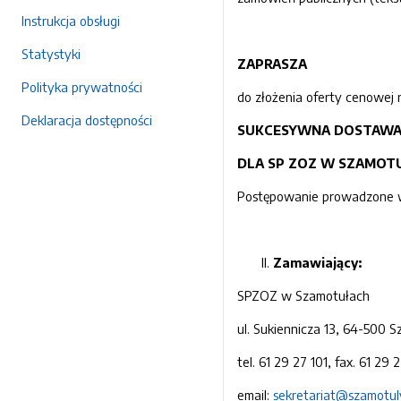
Instrukcja obsługi
Statystyki
ZAPRASZA
Polityka prywatności
do złożenia oferty cenowej 
Deklaracja dostępności
SUKCESYWNA
DOSTAW
DLA SP ZOZ W SZAMOT
Postępowanie prowadzone w o
Zamawiający:
SPZOZ w Szamotułach
ul. Sukiennicza 13, 64-500 
tel. 61 29 27 101, fax. 61 29 
email:
sekretariat@szamotul