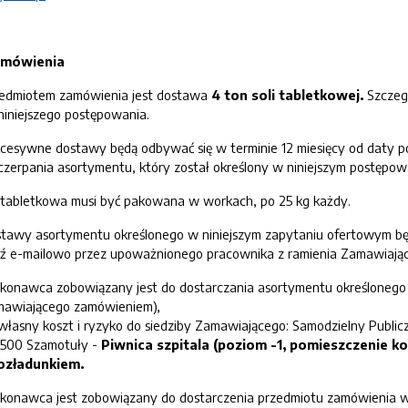
amówienia
edmiotem zamówienia jest dostawa
4 ton soli tabletkowej.
Szczeg
niniejszego postępowania.
cesywne dostawy będą odbywać się w terminie 12 miesięcy od daty p
zerpania asortymentu, który został określony w niniejszym postępow
 tabletkowa musi być pakowana w workach, po 25 kg każdy.
tawy asortymentu określonego w niniejszym zapytaniu ofertowym bę
ź e-mailowo przez upoważnionego pracownika z ramienia Zamawiają
onawca zobowiązany jest do dostarczania asortymentu określonego 
awiającego zamówieniem),
własny koszt i ryzyko do siedziby Zamawiającego: Samodzielny Public
500 Szamotuły -
Piwnica szpitala
(
poziom -1,
pomieszczenie ko
rozładunkiem
.
onawca jest zobowiązany do dostarczenia przedmiotu zamówienia w 