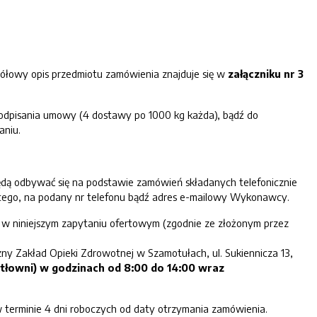
ółowy opis przedmiotu zamówienia znajduje się w
załączniku nr 3
odpisania umowy (4 dostawy po 1000 kg każda), bądź do
aniu.
dą odbywać się na podstawie zamówień składanych telefonicznie
cego, na podany nr telefonu bądź adres e-mailowy Wykonawcy.
w niniejszym zapytaniu ofertowym (zgodnie ze złożonym przez
zny Zakład Opieki Zdrowotnej w Szamotułach, ul. Sukiennicza 13,
tłowni
) w
godzinach od
8
:
0
0
do
1
4
:
0
0
wraz
terminie 4 dni roboczych od daty otrzymania zamówienia.