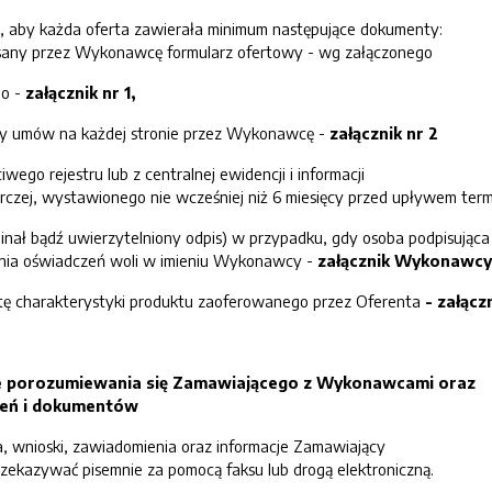
aby każda oferta zawierała minimum następujące dokumenty:
isany przez Wykonawcę formularz ofertowy - wg załączonego
go -
załącznik nr 1,
y umów na każdej stronie przez Wykonawcę -
załącznik nr 2
iwego rejestru lub z centralnej ewidencji i informacji
arczej, wystawionego nie wcześniej niż 6 miesięcy przed upływem term
nał bądź uwierzytelniony odpis) w przypadku, gdy osoba podpisująca
nia oświadczeń woli w imieniu Wykonawcy -
załącznik Wykonawcy
artę charakterystyki produktu zaoferowanego przez Oferenta
- załąc
bie porozumiewania się Zamawiającego z Wykonawcami oraz
zeń i dokumentów
, wnioski, zawiadomienia oraz informacje Zamawiający
ekazywać pisemnie za pomocą faksu lub drogą elektroniczną.