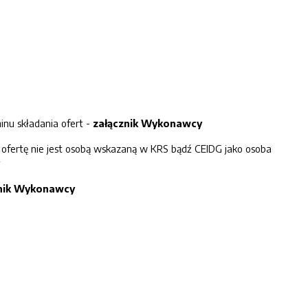
inu składania ofert -
załączni
k Wyk
onawcy
 ofertę nie jest osobą wskazaną w KRS bądź CEIDG jako osoba
znik Wykonawcy